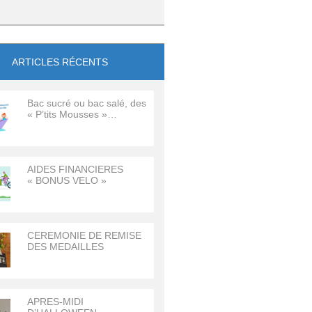
ARTICLES RÉCENTS
Bac sucré ou bac salé, des
« P’tits Mousses »…
AIDES FINANCIERES
« BONUS VELO »
CEREMONIE DE REMISE
DES MEDAILLES
APRES-MIDI