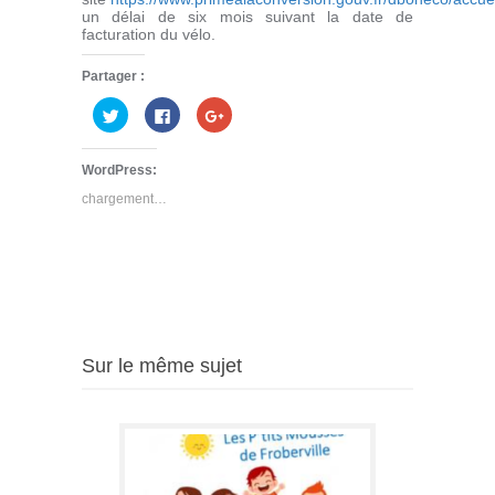
un délai de six mois suivant la date de
facturation du vélo.
Partager :
Cliquez
Cliquez
Cliquez
pour
pour
pour
partager
partager
partager
sur
sur
sur
Twitter(ouvre
Facebook(ouvre
Google+
WordPress:
dans
dans
(ouvre
une
une
dans
chargement…
nouvelle
nouvelle
une
fenêtre)
fenêtre)
nouvelle
fenêtre)
Sur le même sujet