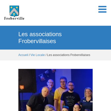
Les associations
Frobervillaises
Accueil
/
Vie Locale
/ Les associations Frobervillaises