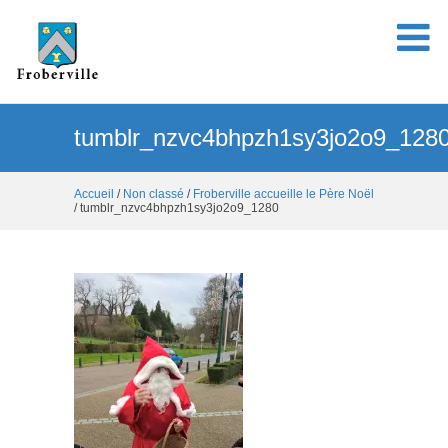
tumblr_nzvc4bhpzh1sy3jo2o9_128
Accueil
/
Non classé
/
Froberville accueille le Père Noël
/ tumblr_nzvc4bhpzh1sy3jo2o9_1280