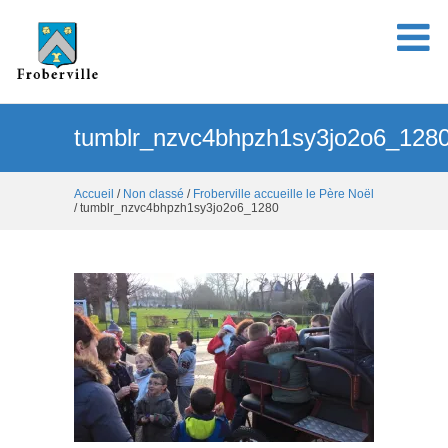
tumblr_nzvc4bhpzh1sy3jo2o6_128
Accueil
/
Non classé
/
Froberville accueille le Père Noël
/ tumblr_nzvc4bhpzh1sy3jo2o6_1280