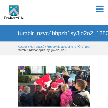
tumblr_nzvc4bhpzh1sy3jo2o2_128
Accueil
/
Non classé
/
Froberville accueille le Père Noël
/ tumblr_nzvc4bhpzh1sy3jo2o2_1280