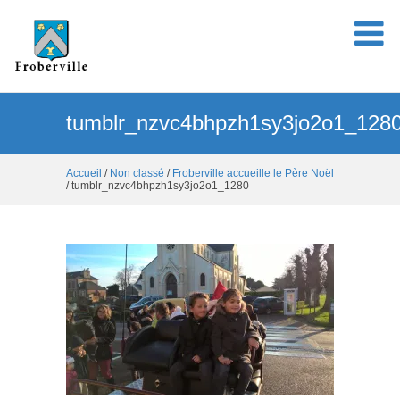
tumblr_nzvc4bhpzh1sy3jo2o1_128
Accueil
/
Non classé
/
Froberville accueille le Père Noël
/ tumblr_nzvc4bhpzh1sy3jo2o1_1280