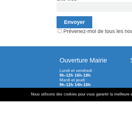
Prévenez-moi de tous les nou
Ouverture Mairie
Lundi et vendredi :
9h-12h 16h-18h
Mardi et jeudi :
9h-12h 14h-16h
Tèl : 02 35 27 31 28
Nous utilisons des cookies pour vous garantir la meilleure e
Réalisation Métilène.com www.metilen
06 26 24 26 16 contact@metilene.com