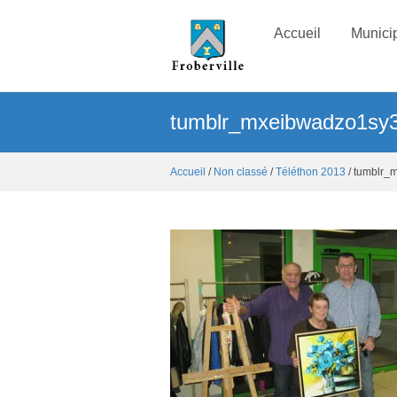
Accueil
Municip
tumblr_mxeibwadzo1sy
Accueil
/
Non classé
/
Téléthon 2013
/ tumblr_