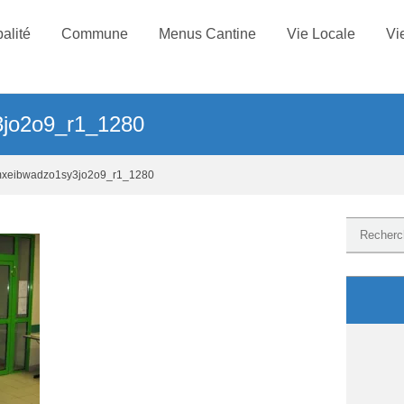
alité
Commune
Menus Cantine
Vie Locale
Vi
3jo2o9_r1_1280
mxeibwadzo1sy3jo2o9_r1_1280