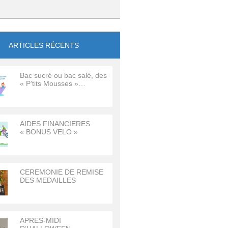
ARTICLES RÉCENTS
Bac sucré ou bac salé, des
« P’tits Mousses »…
AIDES FINANCIERES
« BONUS VELO »
CEREMONIE DE REMISE
DES MEDAILLES
APRES-MIDI