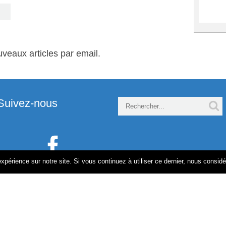
veaux articles par email.
Suivez-nous

xpérience sur notre site. Si vous continuez à utiliser ce dernier, nous consid
e.com-