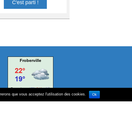
C'est parti !
Froberville
érerons que vous acceptez l'utilisation des cookies.
Ok
© mein-wetter.com