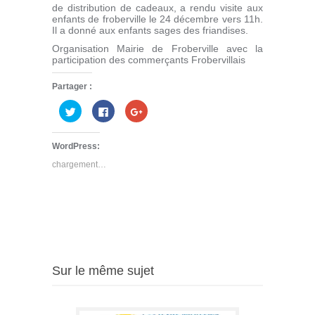
de distribution de cadeaux, a rendu visite aux
enfants de froberville le 24 décembre vers 11h.
Il a donné aux enfants sages des friandises.
Organisation Mairie de Froberville avec la
participation des commerçants Frobervillais
Partager :
Cliquez
Cliquez
Cliquez
pour
pour
pour
partager
partager
partager
sur
sur
sur
Twitter(ouvre
Facebook(ouvre
Google+
WordPress:
dans
dans
(ouvre
une
une
dans
chargement…
nouvelle
nouvelle
une
fenêtre)
fenêtre)
nouvelle
fenêtre)
Sur le même sujet