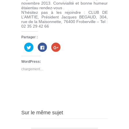
novembre 2013. Convivialité et bonne humeur
étaientau rendez-vous .
N’hésitez pas à les rejoindre : CLUB DE
L’AMITIE, Président Jacques BEGAUD, 304,
rue de la Maisonnette, 76400 Froberville – Tel :
02 35 29 42 66
Partager :
Cliquez
Cliquez
Cliquez
pour
pour
pour
partager
partager
partager
sur
sur
sur
Twitter(ouvre
Facebook(ouvre
Google+
WordPress:
dans
dans
(ouvre
une
une
dans
chargement…
nouvelle
nouvelle
une
fenêtre)
fenêtre)
nouvelle
fenêtre)
Sur le même sujet