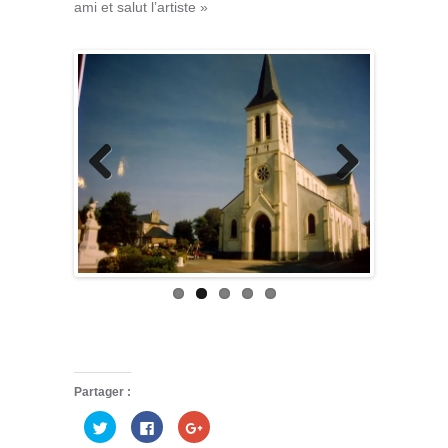
ami et salut l’artiste »
Previous
Next
Partager :
Cliquez
Cliquez
Cliquez
pour
pour
pour
partager
partager
partager