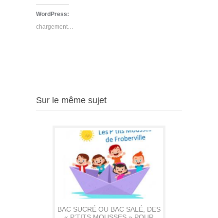
sur
sur
sur
Twitter(ouvre
Facebook(ouvre
Google+
WordPress:
dans
dans
(ouvre
une
une
dans
chargement…
nouvelle
nouvelle
une
fenêtre)
fenêtre)
nouvelle
fenêtre)
Sur le même sujet
BAC SUCRÉ OU BAC SALÉ, DES
« P’TITS MOUSSES » POUR