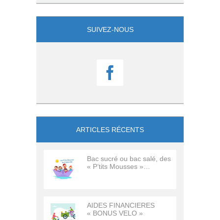
SUIVEZ-NOUS

ARTICLES RÉCENTS
Bac sucré ou bac salé, des
« P’tits Mousses »…
AIDES FINANCIERES
« BONUS VELO »