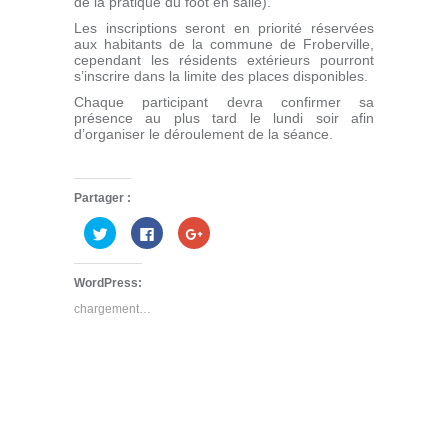
de la pratique du foot en salle).
Les inscriptions seront en priorité réservées
aux habitants de la commune de Froberville,
cependant les résidents extérieurs pourront
s’inscrire dans la limite des places disponibles.
Chaque participant devra confirmer sa
présence au plus tard le lundi soir afin
d’organiser le déroulement de la séance.
Partager :
Cliquez
Cliquez
Cliquez
pour
pour
pour
partager
partager
partager
sur
sur
sur
Twitter(ouvre
Facebook(ouvre
Google+
WordPress:
dans
dans
(ouvre
une
une
dans
chargement…
nouvelle
nouvelle
une
fenêtre)
fenêtre)
nouvelle
fenêtre)