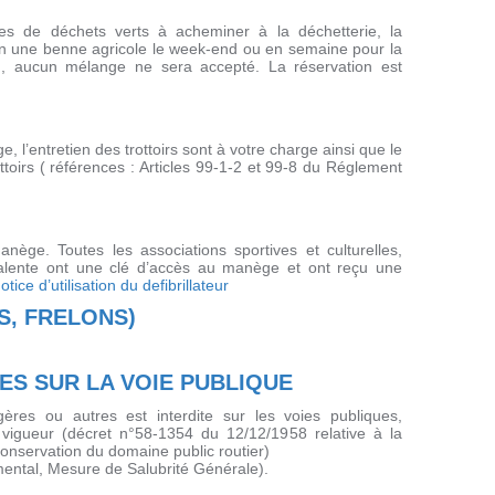
es de déchets verts à acheminer à la déchetterie, la
on une benne agricole le week-end ou en semaine pour la
, aucun mélange ne sera accepté. La réservation est
, l’entretien des trottoirs sont à votre charge ainsi que le
toirs ( références : Articles 99-1-2 et 99-8 du Réglement
manège. Toutes les associations sportives et culturelles,
lyvalente ont une clé d’accès au manège et ont reçu une
otice d’utilisation du defibrillateur
S, FRELONS)
ES SUR LA VOIE PUBLIQUE
ères ou autres est interdite sur les voies publiques,
vigueur (décret n°58-1354 du 12/12/1958 relative à la
 conservation du domaine public routier)
mental, Mesure de Salubrité Générale).