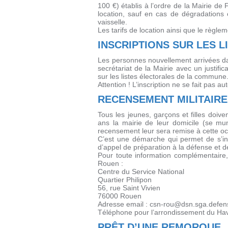
100 €) établis à l’ordre de la Mairie de 
location, sauf en cas de dégradations
vaisselle.
Les tarifs de location ainsi que le règle
INSCRIPTIONS SUR LES 
Les personnes nouvellement arrivées d
secrétariat de la Mairie avec un justificat
sur les listes électorales de la commune
Attention ! L’inscription ne se fait pas a
RECENSEMENT MILITAIRE
Tous les jeunes, garçons et filles doive
ans la mairie de leur domicile (se mun
recensement leur sera remise à cette oc
C’est une démarche qui permet de s’in
d’appel de préparation à la défense et de f
Pour toute information complémentaire,
Rouen :
Centre du Service National
Quartier Philipon
56, rue Saint Vivien
76000 Rouen
Adresse email : csn-rou@dsn.sga.defens
Téléphone pour l’arrondissement du Hav
PRÊT D’UNE REMORQUE