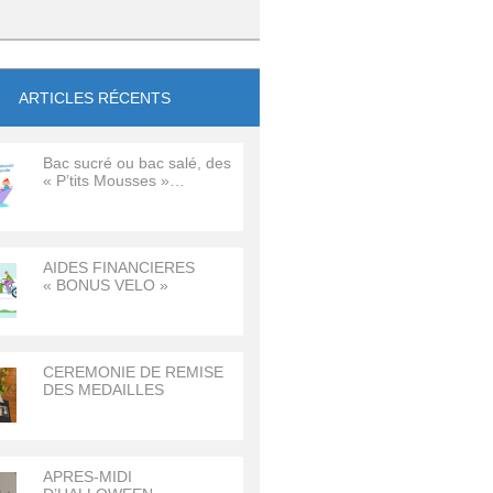
ARTICLES RÉCENTS
Bac sucré ou bac salé, des
« P’tits Mousses »…
AIDES FINANCIERES
« BONUS VELO »
CEREMONIE DE REMISE
DES MEDAILLES
APRES-MIDI