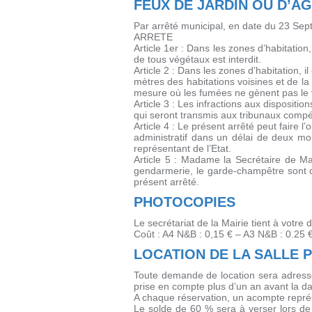
FEUX DE JARDIN OU D’A
Par arrêté municipal, en date du 23 Sept
ARRETE
Article 1er : Dans les zones d’habitatio
de tous végétaux est interdit.
Article 2 : Dans les zones d’habitation, 
mètres des habitations voisines et de la
mesure où les fumées ne gènent pas le 
Article 3 : Les infractions aux disposit
qui seront transmis aux tribunaux compé
Article 4 : Le présent arrêté peut faire l
administratif dans un délai de deux mo
représentant de l’Etat.
Article 5 : Madame la Secrétaire de Mai
gendarmerie, le garde-champêtre sont c
présent arrêté.
PHOTOCOPIES
Le secrétariat de la Mairie tient à votre
Coût : A4 N&B : 0,15 € – A3 N&B : 0.25 €
LOCATION DE LA SALLE 
Toute demande de location sera adressé
prise en compte plus d’un an avant la 
A chaque réservation, un acompte repré
Le solde de 60 % sera à verser lors de