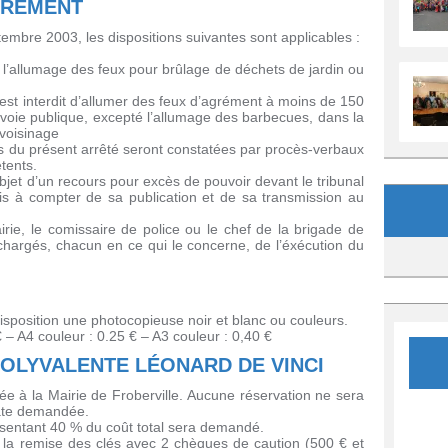
GRÉMENT
embre 2003, les dispositions suivantes sont applicables :
n, l’allumage des feux pour brûlage de déchets de jardin ou
il est interdit d’allumer des feux d’agrément à moins de 150
 voie publique, excepté l’allumage des barbecues, dans la
voisinage
ions du présent arrêté seront constatées par procès-verbaux
tents.
’objet d’un recours pour excès de pouvoir devant le tribunal
is à compter de sa publication et de sa transmission au
rie, le comissaire de police ou le chef de la brigade de
hargés, chacun en ce qui le concerne, de l’éxécution du
Archives
 disposition une photocopieuse noir et blanc ou couleurs.
 – A4 couleur : 0.25 € – A3 couleur : 0,40 €
POLYVALENTE LÉONARD DE VINCI
e à la Mairie de Froberville. Aucune réservation ne sera
date demandée.
sentant 40 % du coût total sera demandé.
 la remise des clés avec 2 chèques de caution (500 € et