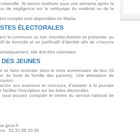
Froberville. Ils seront restitués sous une semaine après la
 ou de négligence sur le nettoyage du matériel ou de la
ment complet sont disponibles en Mairie.
LISTES ÉLECTORALES
ans la commune ou non inscrites doivent se présenter au
if de domicile et un justificatif d’identité afin de s’inscrire
.
utomatiquement, elle doit être volontaire.
 DES JEUNES
nt se faire recenser dans le mois anniversaire de leur 16
ir du livret de famille des parents). Une attestation de
casion.
scrire aux examens et concours, d’assister à la journée
aciliter l’inscription sur les listes électorales.
 vous pouvez contacter le centre du service national de
e.gouv.fr
re : 02.32.08.20.26