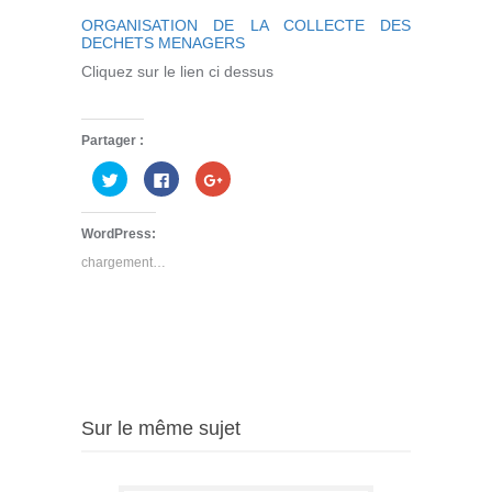
ORGANISATION DE LA COLLECTE DES
DECHETS MENAGERS
Cliquez sur le lien ci dessus
Partager :
Cliquez
Cliquez
Cliquez
pour
pour
pour
partager
partager
partager
sur
sur
sur
Twitter(ouvre
Facebook(ouvre
Google+
WordPress:
dans
dans
(ouvre
une
une
dans
chargement…
nouvelle
nouvelle
une
fenêtre)
fenêtre)
nouvelle
fenêtre)
Sur le même sujet