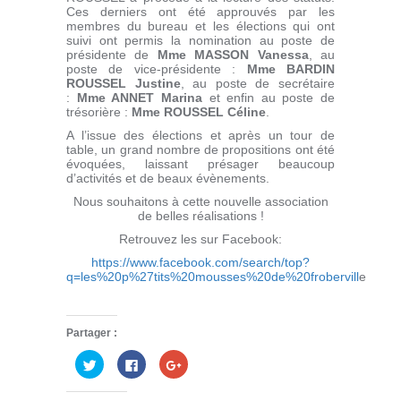
Ces derniers ont été approuvés par les
membres du bureau et les élections qui ont
suivi ont permis la nomination au poste de
présidente de
Mme MASSON Vanessa
, au
poste de vice-présidente :
Mme BARDIN
ROUSSEL Justine
, au poste de secrétaire
:
Mme ANNET Marina
et enfin au poste de
trésorière :
Mme ROUSSEL Céline
.
A l’issue des élections et après un tour de
table, un grand nombre de propositions ont été
évoquées, laissant présager beaucoup
d’activités et de beaux évènements.
Nous souhaitons à cette nouvelle association
de belles réalisations !
Retrouvez les sur Facebook:
https://www.facebook.com/search/top?
q=les%20p%27tits%20mousses%20de%20frobervill
e
Partager :
Cliquez
Cliquez
Cliquez
pour
pour
pour
partager
partager
partager
sur
sur
sur