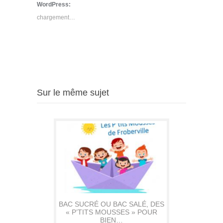
Twitter(ouvre
Facebook(ouvre
Google+
WordPress:
dans
dans
(ouvre
une
une
dans
chargement…
nouvelle
nouvelle
une
fenêtre)
fenêtre)
nouvelle
fenêtre)
Sur le même sujet
BAC SUCRÉ OU BAC SALÉ, DES
« P’TITS MOUSSES » POUR
BIEN…