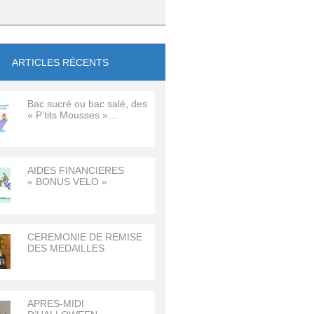
ARTICLES RÉCENTS
Bac sucré ou bac salé, des
« P’tits Mousses »…
AIDES FINANCIERES
« BONUS VELO »
CEREMONIE DE REMISE
DES MEDAILLES
APRES-MIDI