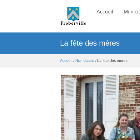
Accueil
Municip
La fête des mères
Accueil
/
Non classé
/ La fête des mères