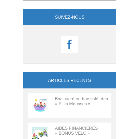
SUIVEZ-NOUS

ARTICLES RÉCENTS
Bac sucré ou bac salé, des
« P’tits Mousses »…
AIDES FINANCIERES
« BONUS VELO »