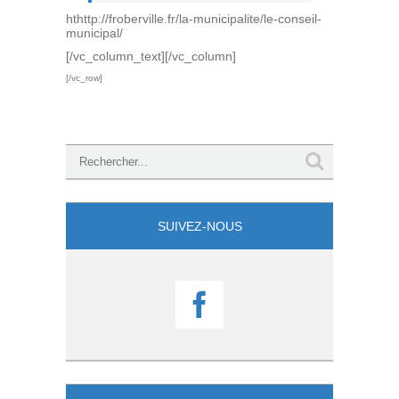
hthttp://froberville.fr/la-municipalite/le-conseil-
municipal/
[/vc_column_text][/vc_column]
[/vc_row]
SUIVEZ-NOUS
