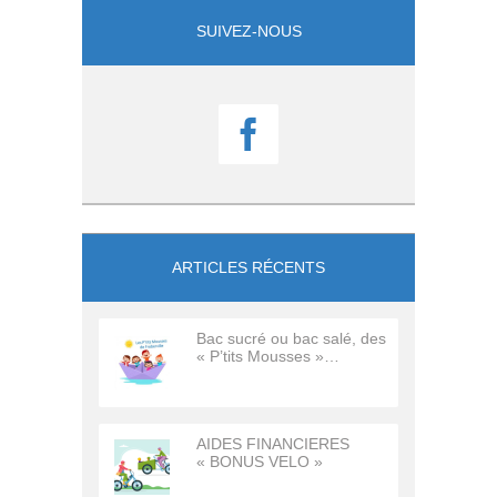
SUIVEZ-NOUS

ARTICLES RÉCENTS
Bac sucré ou bac salé, des
« P’tits Mousses »…
AIDES FINANCIERES
« BONUS VELO »