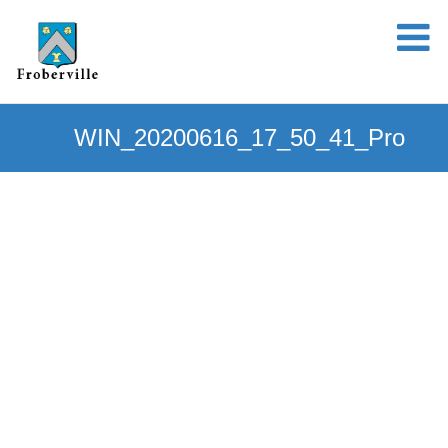
WIN_20200616_17_50_41_Pro