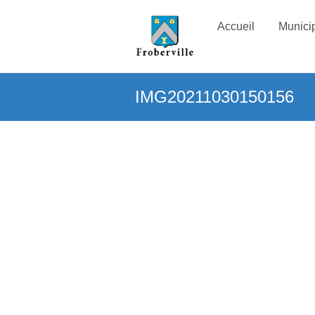
Accueil
Municip
IMG20211030150156