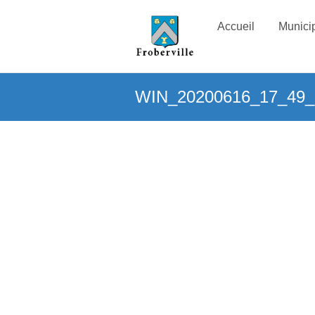
Accueil
Municip
WIN_20200616_17_49_